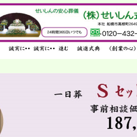
せいしん式典の安心葬儀／千葉・船橋・馬
込・市川・東京／馬込斎場取り扱い件数No1