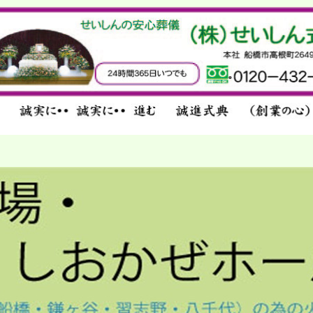
せいしん式典の安心葬儀／千葉・船橋・馬
込・市川・東京／馬込斎場取り扱い件数No1